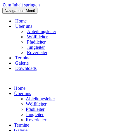
Zum Inhalt springen
Navigations-Menü
Home
Über uns
Abteilungsleiter
Wölflileiter
Pfadileiter
Jungleiter
Roverleiter
Termine
Galerie
Downloads
Home
Über uns
Abteilungsleiter
Wölflileiter
Pfadileiter
Jungleiter
Roverleiter
Termine
Galerie