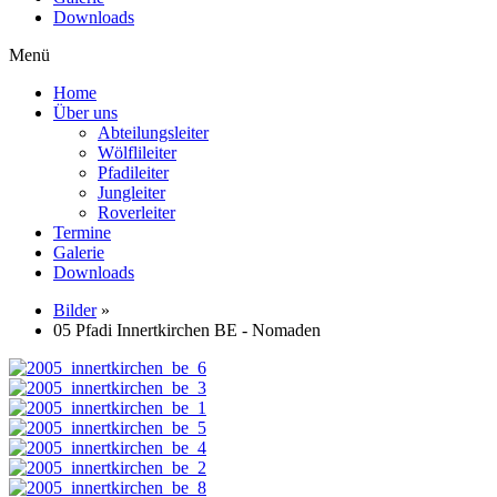
Downloads
Menü
Home
Über uns
Abteilungsleiter
Wölflileiter
Pfadileiter
Jungleiter
Roverleiter
Termine
Galerie
Downloads
Bilder
»
05 Pfadi Innertkirchen BE - Nomaden