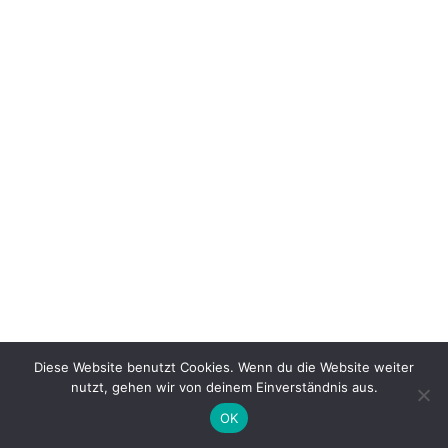
Diese Website benutzt Cookies. Wenn du die Website weiter
nutzt, gehen wir von deinem Einverständnis aus.
OK
Neve
| Präsentiert von
WordPress