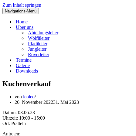
Zum Inhalt springen
Navigations-Menü
Home
Über uns
Abteilungsleiter
Wölflileiter
Pfadileiter
Jungleiter
Roverleiter
Termine
Galerie
Downloads
Kuchenverkauf
von
leoleo
26. November 2022
31. Mai 2023
Datum:
03.06.23
Uhrzeit:
10:00 - 15:00
Ort:
Pratteln
Antreten: