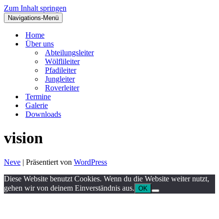
Zum Inhalt springen
Navigations-Menü
Home
Über uns
Abteilungsleiter
Wölflileiter
Pfadileiter
Jungleiter
Roverleiter
Termine
Galerie
Downloads
vision
Neve
| Präsentiert von
WordPress
Diese Website benutzt Cookies. Wenn du die Website weiter nutzt,
gehen wir von deinem Einverständnis aus.
OK